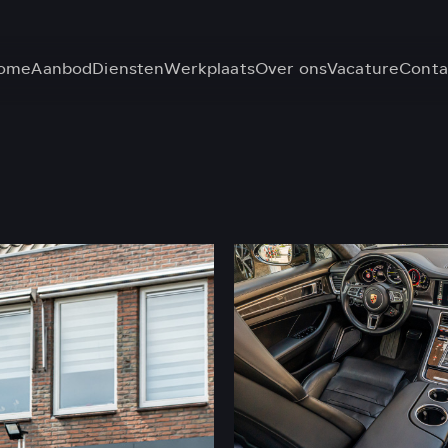
ome
Aanbod
Diensten
Werkplaats
Over ons
Vacature
Conta