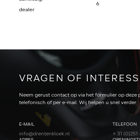
6
dealer
VRAGEN OF INTERESS
Neem gerust contact op via het formulier op deze 
telefonisch of per e-mail. Wij helpen u snel verder.
E-MAIL
TELEFOON
info@drentenkloek.nl
+ 31 (0)251 
ADRES
OPENINGST