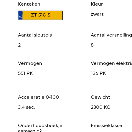
Kenteken
Kleur
zwart
ZT-516-S
Aantal sleutels
Aantal versnellin
2
8
Vermogen
Vermogen elektri
551 PK
136 PK
Acceleratie 0-100
Gewicht
3.4 sec.
2300 KG
Onderhoudsboekje
Emissieklasse
aanwezig?