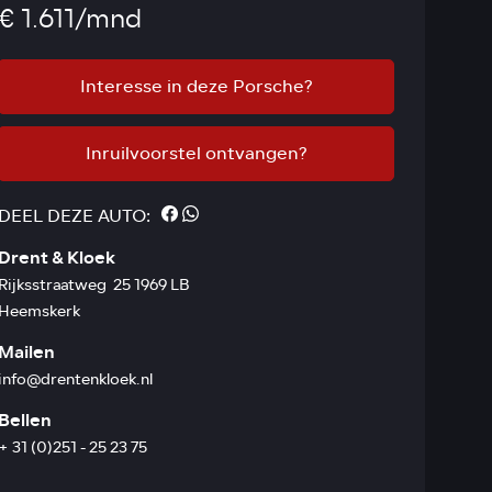
€ 1.611/mnd
Interesse in deze Porsche?
Inruilvoorstel ontvangen?
DEEL DEZE AUTO:
Drent & Kloek
Rijksstraatweg 25 1969 LB
Heemskerk
Mailen
info@drentenkloek.nl
Bellen
+ 31 (0)251 - 25 23 75