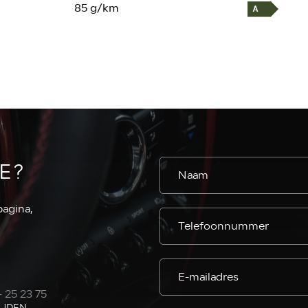
85 g/km
E?
pagina,
- 25 23 75
IJDEN