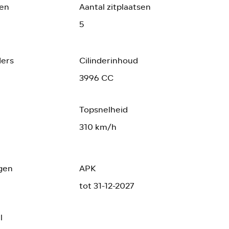
ren
Aantal zitplaatsen
5
ders
Cilinderinhoud
3996 CC
Topsnelheid
310 km/h
gen
APK
tot 31-12-2027
l