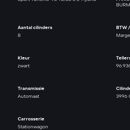
BURM
Aantal cilinders
BTW /
8
Marge
Kleur
Teller
zwart
96.93
Transmissie
Cilin
Automaat
3996 
Carrosserie
Stationwagon