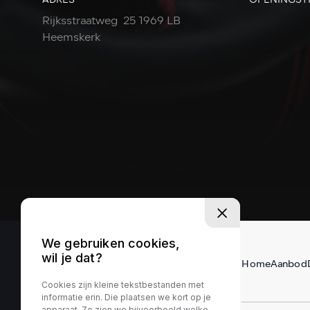
Rijksstraatweg 25 1969 LB
Heemskerk
We gebruiken cookies,
wil je dat?
Home
Aanbod
Cookies zijn kleine tekstbestanden met
informatie erin. Die plaatsen we kort op je
apparaat. Zo zien we bijvoorbeeld welke