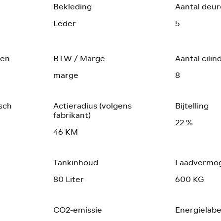
Bekleding
Aantal deu
Leder
5
gen
BTW / Marge
Aantal cilin
marge
8
sch
Actieradius (volgens
Bijtelling
fabrikant)
22 %
46 KM
Tankinhoud
Laadvermo
80 Liter
600 KG
CO2-emissie
Energielabe